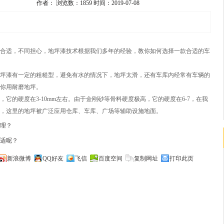
作者：
浏览数：1859
时间：2019-07-08
合适，不同担心，地坪漆技术根据我们多年的经验，教你如何选择一款合适的车
坪漆有一定的粗糙型，避免有水的情况下，地坪太滑，还有车库内经常有车辆的
你用耐磨地坪。
的硬度在3-10mm左右。由于金刚砂等骨料硬度极高，它的硬度在6-7，在我
，这里的地坪被广泛应用仓库、车库、广场等辅助设施地面。
理？
适呢？
新浪微博
QQ好友
飞信
百度空间
复制网址
打印此页