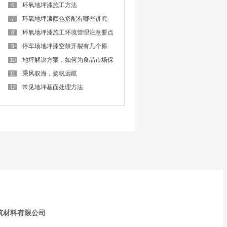
难
环氧地坪漆施工方法
6
环氧地坪漆颜色搭配有哪些讲究
7
呢？
环氧地坪漆施工环境管理注意要点
8
停车场地坪漆空鼓开裂有几个原
9
因？
地坪解决方案，如何为食品市场保
10
驾护航？
乘风驭海，扬帆远航
11
常见地坪基面处理方法
12
筑材料有限公司