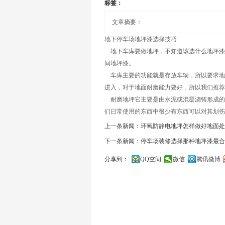
标签：
文章摘要：
地下停车场
地坪漆
选择技巧
地下车库要做地坪，不知道该选什么地坪漆
间地坪漆。
车库主要的功能就是存放车辆，所以要求地
进入，对于地面耐磨能力要好，所以我们推荐
耐磨地坪它主要是由水泥或混凝浇铸形成的，它
们日常使用的东西中很少有东西可以对其划伤
上一条新闻：环氧防静电地坪怎样做好地面处
下一条新闻：停车场装修选择那种地坪漆最合
分享到：
QQ空间
微信
腾讯微博
关闭