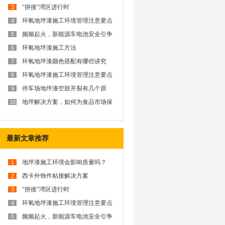
“拼接”湾区进行时
3
环氧地坪漆施工环境管理注意要点
4
频频起火，新能源车电池安全引争
5
议？西卡防火解决方案为你排忧解
难
环氧地坪漆施工方法
6
环氧地坪漆颜色搭配有哪些讲究
7
呢？
环氧地坪漆施工环境管理注意要点
8
停车场地坪漆空鼓开裂有几个原
9
因？
地坪解决方案，如何为食品市场保
10
驾护航？
最新文章推荐
地坪漆施工环境会影响质量吗？
1
西卡外饰件粘接解决方案
2
“拼接”湾区进行时
3
环氧地坪漆施工环境管理注意要点
4
频频起火，新能源车电池安全引争
5
议？西卡防火解决方案为你排忧解