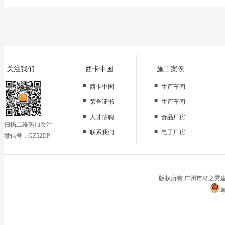
关注我们
西卡中国
施工案例
■
■
西卡中国
生产车间
■
■
荣誉证书
生产车间
■
■
人才招聘
食品厂房
扫描二维码加关注
■
■
联系我们
电子厂房
微信号：GZ52DP
■
办公区域
■
仓储地面
■
停车场
版权所有:广州市材之秀建
粤