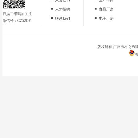
■
■
人才招聘
食品厂房
扫描二维码加关注
■
■
联系我们
电子厂房
微信号：GZ52DP
■
办公区域
■
仓储地面
■
停车场
版权所有:广州市材之秀建
粤