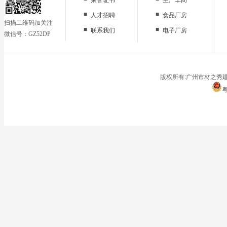
■
■
人才招聘
食品厂房
扫描二维码加关注
■
■
联系我们
电子厂房
微信号：GZ52DP
■
办公区域
■
仓储地面
■
停车场
版权所有:广州市材之秀建
粤