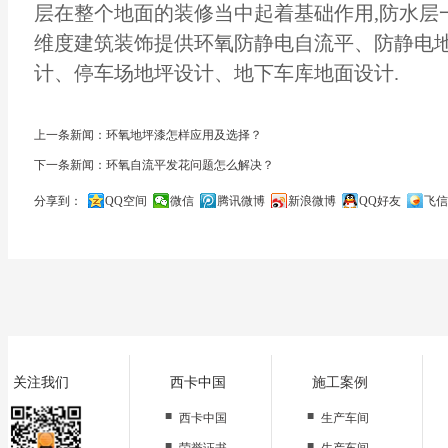
层在整个地面的装修当中起着基础作用,防水层一
维度建筑装饰提供环氧防静电自流平、防静电
计、
停车场地坪
设计、地下车库地面设计.
上一条新闻：环氧地坪漆怎样应用及选择？
下一条新闻：环氧自流平发花问题怎么解决？
分享到：
QQ空间
微信
腾讯微博
新浪微博
QQ好友
飞信
关闭
关注我们
西卡中国
施工案例
■
■
西卡中国
生产车间
■
■
荣誉证书
生产车间