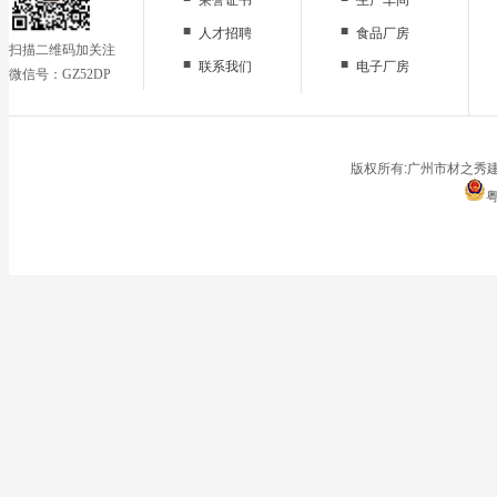
■
■
人才招聘
食品厂房
扫描二维码加关注
■
■
联系我们
电子厂房
微信号：GZ52DP
■
办公区域
■
仓储地面
■
停车场
版权所有:广州市材之秀建
粤