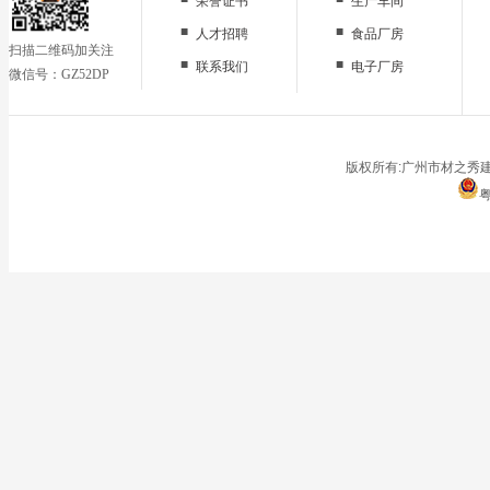
荣誉证书
生产车间
■
■
人才招聘
食品厂房
扫描二维码加关注
■
■
联系我们
电子厂房
微信号：GZ52DP
■
办公区域
■
仓储地面
■
停车场
版权所有:广州市材之秀建
粤