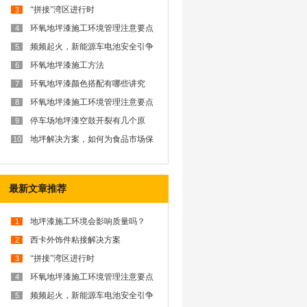
“拼接”湾区进行时
3
环氧地坪漆施工环境管理注意要点
4
频频起火，新能源车电池安全引争
5
议？西卡防火解决方案为你排忧解
难
环氧地坪漆施工方法
6
环氧地坪漆颜色搭配有哪些讲究
7
呢？
环氧地坪漆施工环境管理注意要点
8
停车场地坪漆空鼓开裂有几个原
9
因？
地坪解决方案，如何为食品市场保
10
驾护航？
最新文章推荐
地坪漆施工环境会影响质量吗？
1
西卡外饰件粘接解决方案
2
“拼接”湾区进行时
3
环氧地坪漆施工环境管理注意要点
4
频频起火，新能源车电池安全引争
5
议？西卡防火解决方案为你排忧解