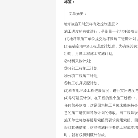
标签：
文章摘要：
施工时怎样有效控制进度？
地坪漆
施工进度的有效进行，是衡量一个地坪漆项目
(1)地坪漆施工单位提交地坪漆施工进度计
(2)在确定
进度计划后，为确保其实
地坪漆工程
①周、月度工程施工实施计划;
②材料采购计划;
③分部工程施工计划;
④分项工程施工计划;
⑤施工机具调配计划。
(3)检查地坪漆工程进展情况，进行实际进度
(4)修订进度计划。在工程的整个施工过程
任何额外款项，这是因为施工单位未能保持令
意的施工进度而导致计划的修改。当工程延误
施工单位将放弃延期索赔而要求费用索赔。因
采取其他措施，这些措施往往要使工程成本增
时，就有权得到额外付款。