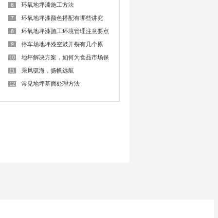
难
环氧地坪漆施工方法
6
环氧地坪漆颜色搭配有哪些讲究
7
呢？
环氧地坪漆施工环境管理注意要点
8
停车场地坪漆空鼓开裂有几个原
9
因？
地坪解决方案，如何为食品市场保
10
驾护航？
乘风驭海，扬帆远航
11
常见地坪基面处理方法
12