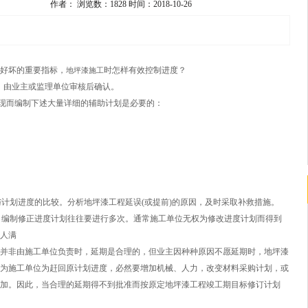
作者：
浏览数：1828
时间：2018-10-26
好坏的重要指标，
时怎样有效控制进度？
地坪漆施工
划，由业主或监理单位审核后确认。
现而编制下述大量详细的辅助计划是必要的：
与计划进度的比较。分析地坪漆工程延误(或提前)的原因，及时采取补救措施。
中，编制修正进度计划往往要进行多次。通常施工单位无权为修改进度计划而得到
人满
并非由施工单位负责时，延期是合理的，但业主因种种原因不愿延期时，地坪漆
为施工单位为赶回原计划进度，必然要增加机械、人力，改变材料采购计划，或
加。因此，当合理的延期得不到批准而按原定地坪漆工程竣工期目标修订计划