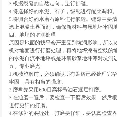
3.根据裂缝的自然走向，进行扩缝。
4.将选择好的水泥、石子，级配进行配比调和
5.将调合好的水磨石原料进行嵌缝。缝隙中要
涂上混凝土界面剂，确保新材料与原地坪牢固
四、地坪的坑洞处理
原因是地面的找平会严重受到坑洞影响，所以
机对地面进行打磨处理，再将地坪漆有空鼓的
的水泥
自流平地坪
或是
环氧砂浆地坪
漆对坑洞
五、专业磨光
1.机械施磨前，必须确认所有裂缝已经处理完
牢固，具有相当的强度。
2.磨盘先采用600目高标号油石逐层打磨。
3.在通磨一遍后，要检查一下磨后效果，然后
进行更细的打磨。
4.在修补的裂缝处，打磨要仔细，要认真检查