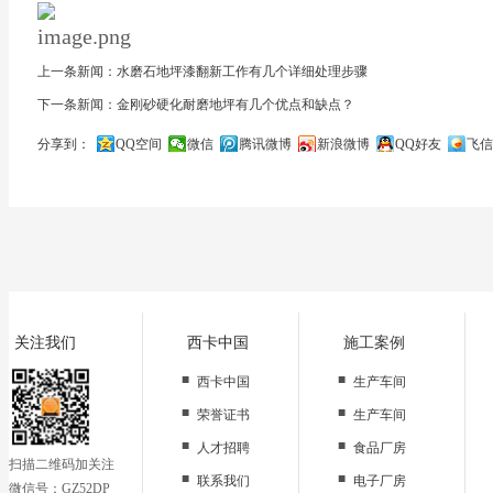
上一条新闻：水磨石地坪漆翻新工作有几个详细处理步骤
下一条新闻：金刚砂硬化耐磨地坪有几个优点和缺点？
分享到：
QQ空间
微信
腾讯微博
新浪微博
QQ好友
飞信
关闭
关注我们
西卡中国
施工案例
■
■
西卡中国
生产车间
■
■
荣誉证书
生产车间
■
■
人才招聘
食品厂房
扫描二维码加关注
■
■
联系我们
电子厂房
微信号：GZ52DP