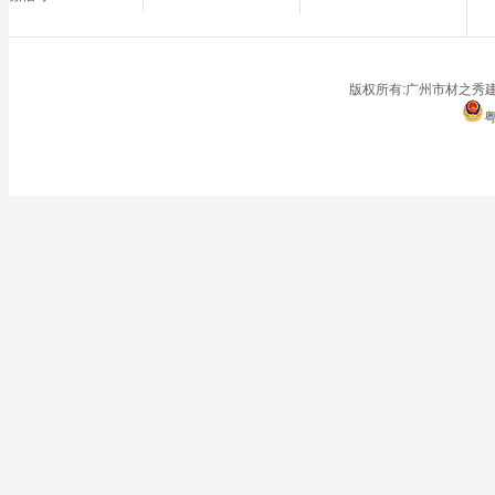
■
办公区域
■
仓储地面
■
停车场
版权所有:广州市材之秀建
粤