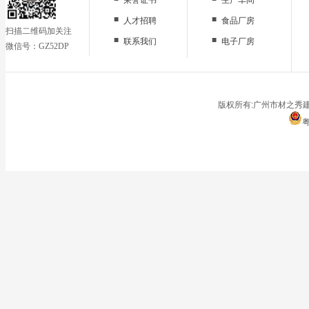
■
■
人才招聘
食品厂房
扫描二维码加关注
■
■
联系我们
电子厂房
微信号：GZ52DP
■
办公区域
■
仓储地面
■
停车场
版权所有:广州市材之秀建
粤