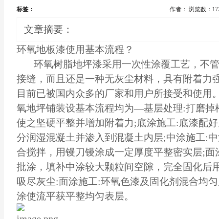
标签：
作者：
浏览数：17
文章摘要：
环氧地板漆
使用基本流程？
环氧树脂
地坪漆
采用一次性涂覆工艺，不
接缝，而且还是一种无灰尘材料，具有附着力
目前已被国内众多的厂家和用户所接受和使用。
氧地坪铺装设基本流程均为—基层处理:打磨掉
使之坚硬平整并增加附着力;底涂施工:底漆配
分润湿混凝土并渗入到混凝土内层;中涂施工:
合搅拌，用镘刀镘涂成一定厚度平整密实层;面
批涂，填补中涂较大颗粒间空隙，完全固化后
吸尽灰尘:面涂施工:环氧色漆及固化剂混合均
涂使流平获平整均匀表层。